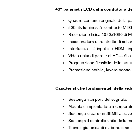
49" parametri
LCD della
conduttura
de
Quadro comandi originale della pare
500nits luminosità, contrasto ME
Risoluzione fisica 1920x1080 di 
Incastonatura ultra stretta di solta
Interfaccia---
2 input di x HDMI, inp
Video unità di parete di HD--- Alta
Progettazione flessibile della strut
Prestazione stabile, lavoro adatto
Caratteristiche fondamentali della vi
Sostenga vari porti del segnale.
Modulo d'impionbatura incorporato
Sostenga creare un SEME attravers
Sostenga il controllo unito della ma
Tecnologia unica di elaborazione 