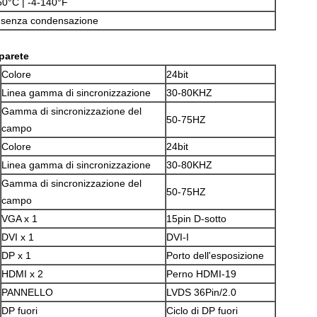
60°C | -4-140°F
senza condensazione
parete
Colore
24bit
Linea gamma di sincronizzazione
30-80KHZ
Gamma di sincronizzazione del
50-75HZ
campo
Colore
24bit
Linea gamma di sincronizzazione
30-80KHZ
Gamma di sincronizzazione del
50-75HZ
campo
VGA x 1
15pin D-sotto
DVI x 1
DVI-I
DP x 1
Porto dell'esposizione
HDMI x 2
Perno HDMI-19
PANNELLO
LVDS 36Pin/2.0
DP fuori
Ciclo di DP fuori