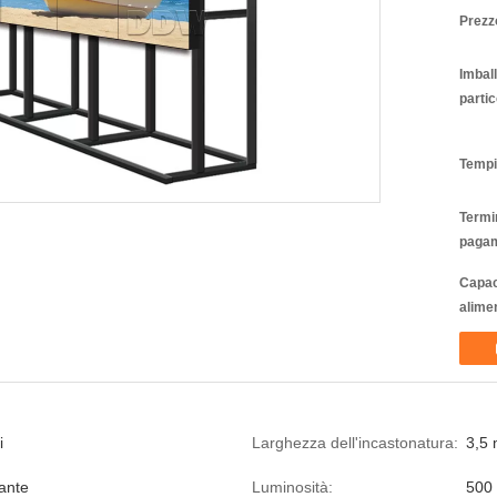
Prezz
Imbal
partic
Tempi
Termin
pagam
Capac
alime
i
Larghezza dell'incastonatura:
3,5 
ante
Luminosità:
500 