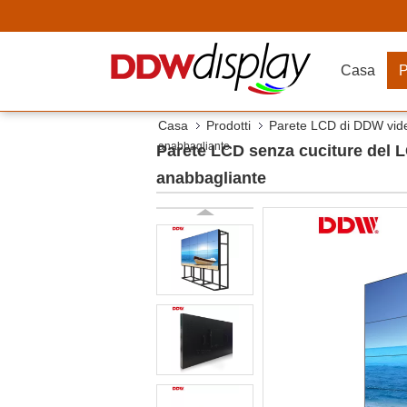
Casa
P
Casa
Prodotti
Parete LCD di DDW vid
anabbagliante
Parete LCD senza cuciture del L
anabbagliante