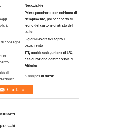
o:
Negoziabile
Primo pacchetto con schiuma di
laggi
riempimento, poi pacchetto di
olari:
legno del cartone di strato del
pallet
3 giorni lavorativi sopra il
 di consegna:
pagamento
T/T, occidentale, unione di L/C,
i di
assicurazione commerciale di
ento:
Alibaba
ità di
3, 000pcs al mese
ntazione:
Contatto
millimetri
pidocchi