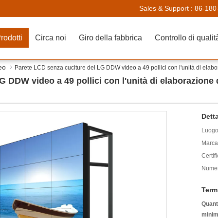
Sales & Support :
86-180
rodotti
Circa noi
Giro della fabbrica
Controllo di qualit
eo
Parete LCD senza cuciture del LG DDW video a 49 pollici con l'unità di elab
G DDW video a 49 pollici con l'unità di elaborazione
Detta
Luogo 
Marca
Certif
Numer
Term
Quanti
minim