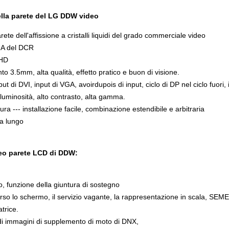
lla parete del
LG
DDW video
te dell'affissione a cristalli liquidi del grado commerciale video
GA del DCR
FHD
nto 3.5mm, alta qualità, effetto pratico e buon di visione.
ut di DVI, input di VGA, avoirdupois di input, ciclo di DP nel ciclo fuor
 luminosità, alto contrasto, alta gamma.
tura --- installazione facile, combinazione estendibile e arbitraria
 a lungo
deo parete LCD di DDW:
, funzione della giuntura di sostegno
o lo schermo, il servizio vagante, la rappresentazione in scala, SEME 
trice.
di immagini di supplemento di moto di DNX,