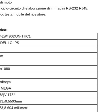
di moto
 ciclo-circuito di elaborazione di immagini RS-232 RJ45.
, testa mobile del ricevitore.
ideo
:
-LW490DUN-THC1
DEL LG IPS
mm
0x1080
cd/sqm
 MEGA
8°|V 178°
593x0.5593mm
73,8 604 millimetri