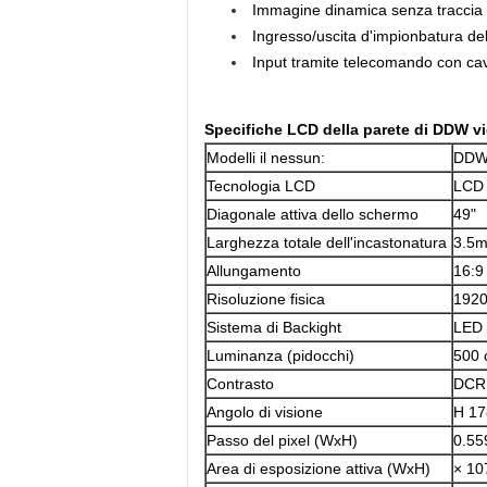
Immagine dinamica senza traccia 
Ingresso/uscita d'impionbatura del
Input tramite telecomando con cavo
Specifiche
LCD della parete di DDW v
Modelli il nessun:
DDW
Tecnologia LCD
LCD 
Diagonale attiva dello schermo
49"
Larghezza totale dell'incastonatura
3.5
Allungamento
16:9
Risoluzione fisica
192
Sistema di Backight
LED
Luminanza (pidocchi)
500 
Contrasto
DCR
Angolo di visione
H 17
Passo del pixel (WxH)
0.5
Area di esposizione attiva (WxH)
× 10