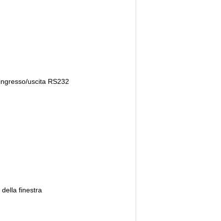
i, ingresso/uscita RS232
della finestra