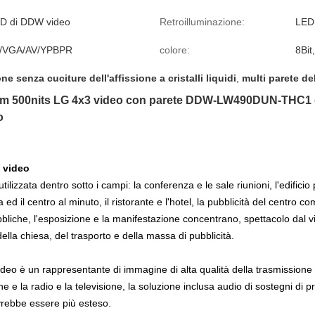
CD di DDW video
Retroilluminazione:
LED
/VGA/AV/YPBPR
colore:
8Bit
ne senza cuciture dell'affissione a cristalli liquidi
,
multi parete de
mm 500nits LG 4x3 video con parete DDW-LW490DUN-THC1 del
o
 video
ilizzata dentro sotto i campi:
la conferenza e le sale riunioni, l'edificio p
ed il centro al minuto, il ristorante e l'hotel, la pubblicità del centro co
bbliche, l'esposizione e la manifestazione concentrano, spettacolo dal viv
della chiesa, del trasporto e della massa di pubblicità.
eo è un rappresentante di immagine di alta qualità della trasmissione se
 e la radio e la televisione, la soluzione inclusa audio di sostegni di pr
vrebbe essere più esteso.