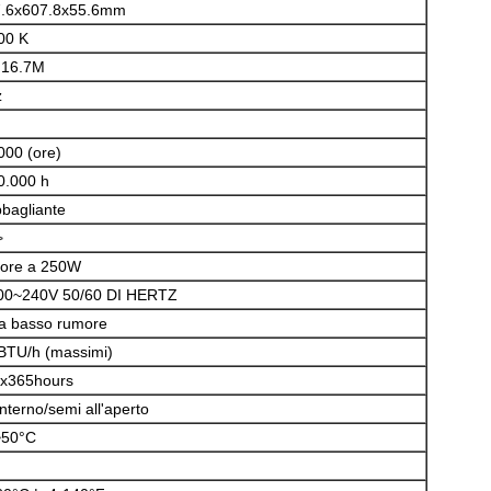
.6x607.8x55.6mm
00 K
, 16.7M
z
000 (ore)
0.000 h
bagliante
>
riore a 250W
0~240V 50/60 DI HERTZ
a basso rumore
BTU/h (massimi)
x365hours
interno/semi all'aperto
~50°C