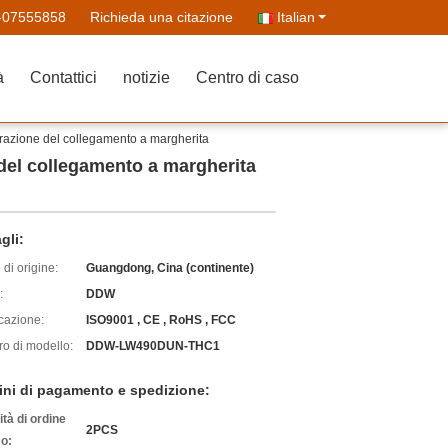
-07555858
Richieda una citazione
Italian
à
Contattici
notizie
Centro di caso
orazione del collegamento a margherita
 del collegamento a margherita
gli:
di origine:
Guangdong, Cina (continente)
:
DDW
icazione:
ISO9001 , CE , RoHS , FCC
o di modello:
DDW-LW490DUN-THC1
ini di pagamento e spedizione:
tà di ordine
2PCS
o: