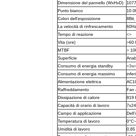
Dimensione del pannello (WxHxD)
1077
Punto bianco
10.0
Colori dell'esposizione
8Bit
La velocità di rinfrescamento
60H
Tempo di reazione
<>
Vita (ore)
>
60.
MTBF
>
10
Superficie
Anab
Consumo di energia standby
<3w
Consumo di energia massimo
infe
Alimentazione elettrica
AC10
Raffreddamento
Fan 
Dissipazione di calore
819 
Capacità di orario di lavoro
7x24
Campo di applicazione
Dell'
Temperatura di lavoro
0°C
Umidità di lavoro
0,85