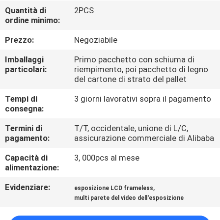
CONTROLLO
Quantità di
2PCS
ordine minimo:
DI
QUALITÀ
Prezzo:
Negoziabile
Imballaggi
Primo pacchetto con schiuma di
CONTATTICI
particolari:
riempimento, poi pacchetto di legno
del cartone di strato del pallet
Tempi di
3 giorni lavorativi sopra il pagamento
NOTIZIE
consegna:
Termini di
T/T, occidentale, unione di L/C,
RICHIEDA
pagamento:
assicurazione commerciale di Alibaba
UNA
Capacità di
3, 000pcs al mese
CITAZIONE
alimentazione:
Evidenziare:
,
esposizione LCD frameless
CASE
multi parete del video dell'esposizione
CENTER