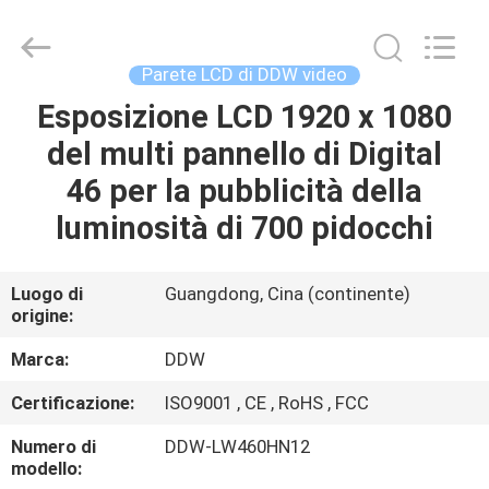
DDW
Technology
Co.,
Ltd..
All
Parete LCD di DDW video
Rights
Reserved.
Developed
Esposizione LCD 1920 x 1080
CASA
by
ECER
del multi pannello di Digital
PRODOTTI
46 per la pubblicità della
luminosità di 700 pidocchi
CIRCA
NOI
Luogo di
Guangdong, Cina (continente)
origine:
GIRO
Marca:
DDW
DELLA
Certificazione:
ISO9001 , CE , RoHS , FCC
FABBRICA
Numero di
DDW-LW460HN12
modello: