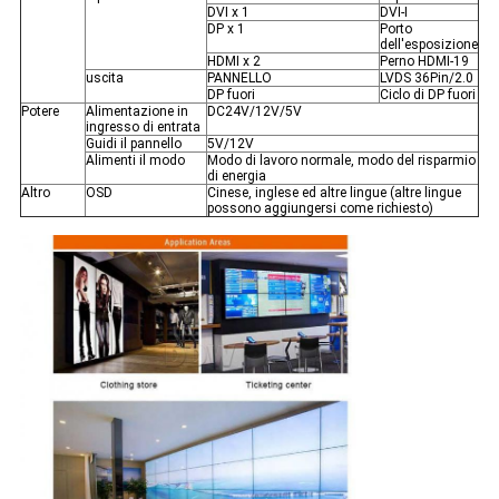
DVI x 1
DVI-I
DP x 1
Porto
dell'esposizione
HDMI x 2
Perno HDMI-19
uscita
PANNELLO
LVDS 36Pin/2.0
DP fuori
Ciclo di DP fuori
Potere
Alimentazione in
DC24V/12V/5V
ingresso di entrata
Guidi il pannello
5V/12V
Alimenti il modo
Modo di lavoro normale, modo del risparmio
di energia
Altro
OSD
Cinese, inglese ed altre lingue (altre lingue
possono aggiungersi come richiesto)