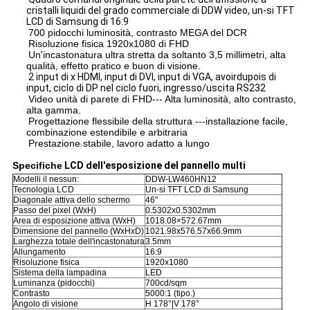
cristalli liquidi del grado commerciale di DDW video, un-si TFT
LCD di Samsung di 16:9
700 pidocchi luminosità, contrasto MEGA del DCR
Risoluzione fisica 1920x1080 di FHD
Un'incastonatura ultra stretta da soltanto 3,5 millimetri, alta
qualità, effetto pratico e buon di visione.
2 input di x HDMI, input di DVI, input di VGA, avoirdupois di
input, ciclo di DP nel ciclo fuori, ingresso/uscita RS232
Video unità di parete di FHD--- Alta luminosità, alto contrasto,
alta gamma.
Progettazione flessibile della struttura ---installazione facile,
combinazione estendibile e arbitraria
Prestazione stabile, lavoro adatto a lungo
Specifiche
LCD dell'esposizione del pannello multi
Modelli il nessun:
DDW-LW460HN12
Tecnologia LCD
Un-si TFT LCD di Samsung
Diagonale attiva dello schermo
46"
Passo del pixel (WxH)
0.5302x0.5302mm
Area di esposizione attiva (WxH)
1018.08×572.67mm
Dimensione del pannello (WxHxD)
1021.98x576.57x66.9mm
Larghezza totale dell'incastonatura
3.5mm
Allungamento
16:9
Risoluzione fisica
1920x1080
Sistema della lampadina
LED
Luminanza (pidocchi)
700cd/sqm
Contrasto
5000:1 (tipo.)
Angolo di visione
H 178°|V 178°