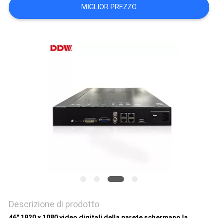
MIGLIOR PREZZO
MAPPA
DEL
SITO
PRIVACY
POLICY
Descrizione di prodotto
46" 1920 x 1080 video digitali della parete schermano la