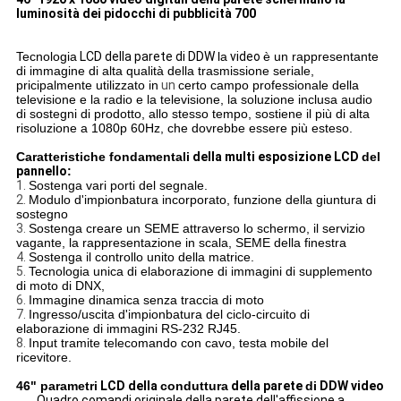
luminosità dei pidocchi di pubblicità 700
Tecnologia
LCD della parete di DDW
la
video
è un rappresentante
di immagine di alta qualità della trasmissione seriale,
pricipalmente utilizzato in
un
certo campo professionale della
televisione e la radio e la televisione, la soluzione inclusa audio
di sostegni di prodotto, allo stesso tempo, sostiene il più di alta
risoluzione a 1080p 60Hz, che dovrebbe essere più esteso.
Caratteristiche fondamentali
della multi esposizione LCD
del
pannello
:
1.
Sostenga vari porti del segnale.
2.
Modulo d'impionbatura incorporato, funzione della giuntura di
sostegno
3.
Sostenga creare un SEME attraverso lo schermo, il servizio
vagante, la rappresentazione in scala, SEME della finestra
4.
Sostenga il controllo unito della matrice.
5.
Tecnologia unica di elaborazione di immagini di supplemento
di moto di DNX,
6.
Immagine dinamica senza traccia di moto
7.
Ingresso/uscita d'impionbatura del ciclo-circuito di
elaborazione di immagini RS-232 RJ45.
8.
Input tramite telecomando con cavo, testa mobile del
ricevitore.
46" parametri
LCD della
conduttura
della parete
di
DDW video
Quadro comandi originale della parete dell'affissione a