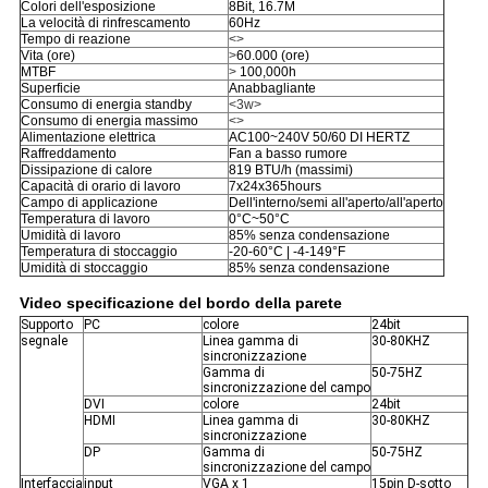
Colori dell'esposizione
8Bit, 16.7M
La velocità di rinfrescamento
60Hz
Tempo di reazione
<>
Vita (ore)
>
60.000 (ore)
MTBF
>
100,000h
Superficie
Anabbagliante
Consumo di energia standby
<3w>
Consumo di energia massimo
<>
Alimentazione elettrica
AC100~240V 50/60 DI HERTZ
Raffreddamento
Fan a basso rumore
Dissipazione di calore
819 BTU/h (massimi)
Capacità di orario di lavoro
7x24x365hours
Campo di applicazione
Dell'interno/semi all'aperto/all'aperto
Temperatura di lavoro
0°C~50°C
Umidità di lavoro
85% senza condensazione
Temperatura di stoccaggio
-20-60°C | -4-149°F
Umidità di stoccaggio
85% senza condensazione
Video specificazione del bordo della parete
Supporto
PC
colore
24bit
segnale
Linea gamma di
30-80KHZ
sincronizzazione
Gamma di
50-75HZ
sincronizzazione del campo
DVI
colore
24bit
HDMI
Linea gamma di
30-80KHZ
sincronizzazione
DP
Gamma di
50-75HZ
sincronizzazione del campo
Interfaccia
input
VGA x 1
15pin D-sotto