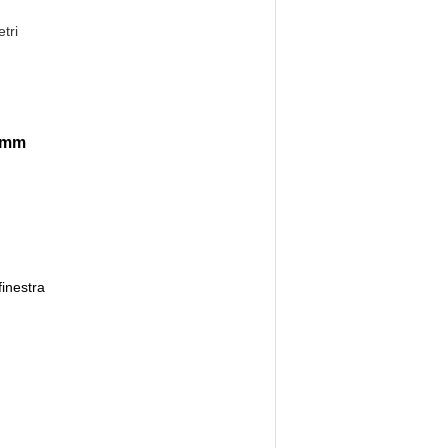
tri
61mm
finestra