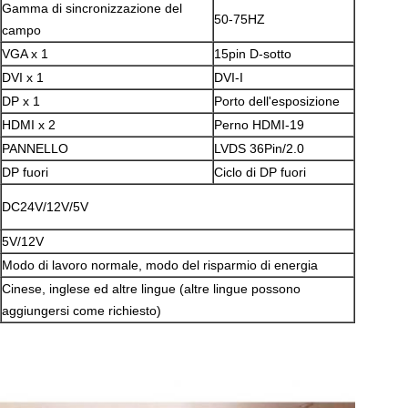
Gamma di sincronizzazione del
50-75HZ
campo
VGA x 1
15pin D-sotto
DVI x 1
DVI-I
DP x 1
Porto dell'esposizione
HDMI x 2
Perno HDMI-19
PANNELLO
LVDS 36Pin/2.0
DP fuori
Ciclo di DP fuori
DC24V/12V/5V
5V/12V
Modo di lavoro normale, modo del risparmio di energia
Cinese, inglese ed altre lingue (altre lingue possono
aggiungersi come richiesto)