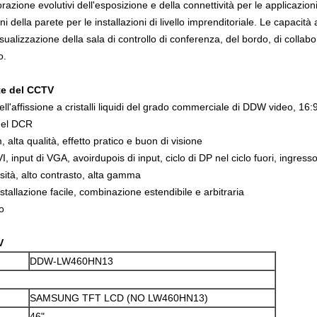
zione evolutivi dell'esposizione e della connettività per le applicazio
 della parete per le installazioni di livello imprenditoriale. Le capacità 
isualizzazione della sala di controllo di conferenza, del bordo, di collab
o.
te
del
CCTV
ll'affissione a cristalli liquidi del grado commerciale di DDW video, 1
del DCR
alta qualità, effetto pratico e buon di visione
I, input di VGA, avoirdupois di input, ciclo di DP nel ciclo fuori, ingres
sità, alto contrasto, alta gamma
nstallazione facile, combinazione estendibile e arbitraria
o
V
DDW-LW460HN13
SAMSUNG TFT LCD (NO LW460HN13)
46"