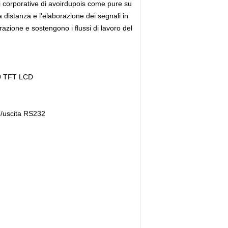
ni corporative di avoirdupois come pure su
a distanza e l'elaborazione dei segnali in
orazione e sostengono i flussi di lavoro del
6:9 TFT LCD
so/uscita RS232