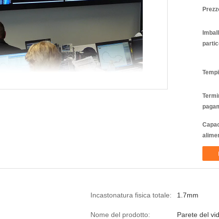
Prezz
Imbal
partic
Tempi
Termin
pagam
Capac
alime
Incastonatura fisica totale:
1.7mm
Nome del prodotto:
Parete del v