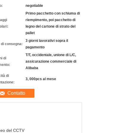
o:
negotiable
Primo pacchetto con schiuma di
laggi
riempimento, poi pacchetto di
olari:
legno del cartone di strato del
pallet
3 giorni lavorativi sopra il
 di consegna:
pagamento
T/T, occidentale, unione di L/C,
i di
assicurazione commerciale di
ento:
Alibaba
ità di
3, 000pcs al mese
ntazione:
Contatto
ideo del CCTV