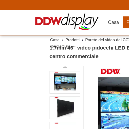
Casa
P
Casa
Prodotti
Parete del video del C
commerciale
1.7mm 46" video pidocchi LED Bac
centro commerciale