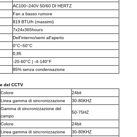
AC100~240V 50/60 DI HERTZ
Fan a basso rumore
819 BTU/h (massimi)
7x24x365hours
Dell'interno/semi all'aperto
0°C~50°C
0,85
Invia
-20-60°C | -4-140°F
85% senza condensazione
te
del
CCTV
Colore
24bit
Linea gamma di sincronizzazione
30-80KHZ
Gamma di sincronizzazione del
50-75HZ
campo
Colore
24bit
Linea gamma di sincronizzazione
30-80KHZ