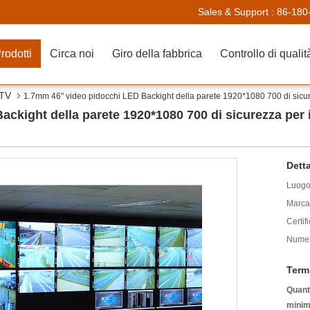
Sales & Support :
86-180
rodotti
Circa noi
Giro della fabbrica
Controllo di qualit
CTV
1.7mm 46" video pidocchi LED Backight della parete 1920*1080 700 di sicurez
kight della parete 1920*1080 700 di sicurezza per il
Detta
Luogo 
Marca
Certif
Numer
Term
Quanti
minim