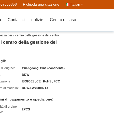
-07555858
Richieda una citazione
Italian
à
Contattici
notizie
Centro di caso
za per il centro della gestione del centro
 centro della gestione del
gli:
di origine:
Guangdong, Cina (continente)
:
DDW
icazione:
ISO9001 , CE , RoHS , FCC
o di modello:
DDW-LW460HN13
ini di pagamento e spedizione:
tà di ordine
2PCS
o: