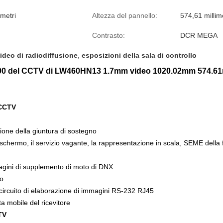
imetri
Altezza del pannello:
574,61 millime
Contrasto:
DCR MEGA
video di radiodiffusione
,
esposizioni della sala di controllo
 700 del CCTV di LW460HN13 1.7mm video 1020.02mm 574.
CCTV
ione della giuntura di sostegno
chermo, il servizio vagante, la rappresentazione in scala, SEME della 
agini di supplemento di moto di DNX
to
-circuito di elaborazione di immagini RS-232 RJ45
a mobile del ricevitore
TV