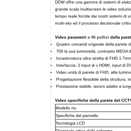
DDW offre una gamma di sistemi di elabora
grande scala multiscreen le video soluzioni
tempo reale fornite dai nostri sistemi di v
multi-sito ed il processo decisionale critic
Video
parametri
a 46 pollici
della pare
Quadro comandi originale della parete de
700
la sua luminosità
, contrasto MEGA 
Incastonatura ultra stretta di FHD 1.7mm, 
Interfaccia:
2 input di x HDMI, input di DV
Video unità di parete di FHD, alta lumino
Progettazione flessibile della struttura, i
Prestazione stabile, lavoro adatto a lung
Video specifiche della parete del CCT
Modello no.
Specifiche del pannello
Tecnologia LCD
Diagonale attiva dello schermo