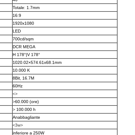
Totale: 1.7mm
16:9
1920x1080
LED
700cd/sqm
DCR MEGA
H 178°|V 178°
1020.02×574.61x68.1mm
10.000 K
8Bit, 16.7M
Lasciate un messaggio
60Hz
Ti richiameremo presto!
<>
>
60.000 (ore)
>
100.000 h
Anabbagliante
<3w>
inferiore a 250W