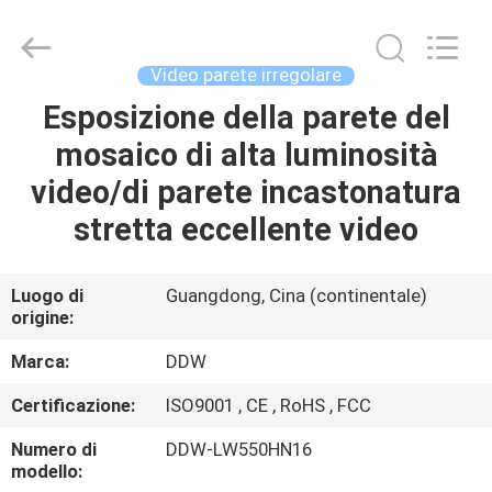
DDW
Technology
Co.,
Ltd..
All
Video parete irregolare
Rights
Reserved.
Developed
Esposizione della parete del
CASA
by
ECER
mosaico di alta luminosità
PRODOTTI
video/di parete incastonatura
stretta eccellente video
CIRCA
NOI
Luogo di
Guangdong, Cina (continentale)
origine:
GIRO
Marca:
DDW
DELLA
Certificazione:
ISO9001 , CE , RoHS , FCC
FABBRICA
Numero di
DDW-LW550HN16
modello: