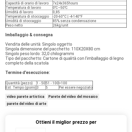
Capacità di orario di lavoro
7x24x365hours
Temperatura di lavoro
0℃~50℃
Umidità di lavoro
0,85
Temperatura di stoccaggio
-20-60°C | -4-140°F
Umidità di stoccaggio
85% senza condensazione
Peso netto
26kg/unit
Imballaggio & consegna
Vendita delle unità: Singolo oggetto
Singola dimensione del pacchetto: 110X20X80 cm
Singolo peso lordo: 32,0 chilogrammi
Tipo del pacchetto: Cartone di qualità con l'imballaggio di legno
completo della scatola
Termine d'esecuzione:
Quantità (pezzo)
1 - 50
51 - 100
>100
Est. Tempo (giorni)
3
5
Per essere negoziato
video parete artistica
Parete del video del mosaico
parete del video di arte
Ottieni il miglior prezzo per