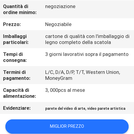
CONTROLLO
Quantità di
negoziazione
ordine minimo:
DI
QUALITÀ
Prezzo:
Negoziabile
Imballaggi
cartone di qualità con l'imballaggio di
CONTATTICI
particolari:
legno completo della scatola
Tempi di
3 giorni lavorativi sopra il pagamento
consegna:
NOTIZIE
Termini di
L/C, D/A, D/P, T/T, Western Union,
pagamento:
MoneyGram
RICHIEDA
Capacità di
3, 000pcs al mese
UNA
alimentazione:
CITAZIONE
Evidenziare:
,
parete del video di arte
video parete artistica
CASE
MIGLIOR PREZZO
CENTER