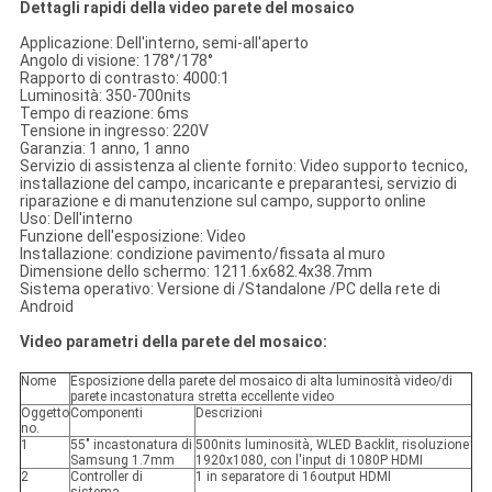
Dettagli rapidi della video parete del mosaico
Applicazione: Dell'interno, semi-all'aperto
Angolo di visione: 178°/178°
Rapporto di contrasto: 4000:1
Luminosità: 350-700nits
Tempo di reazione: 6ms
Tensione in ingresso: 220V
Garanzia: 1 anno, 1 anno
Servizio di assistenza al cliente fornito: Video supporto tecnico,
installazione del campo, incaricante e preparantesi, servizio di
riparazione e di manutenzione sul campo, supporto online
Uso: Dell'interno
Funzione dell'esposizione: Video
Installazione: condizione pavimento/fissata al muro
Dimensione dello schermo: 1211.6x682.4x38.7mm
Sistema operativo: Versione di /Standalone /PC della rete di
Android
Video parametri della parete del mosaico:
Nome
Esposizione della parete del mosaico di alta luminosità video/di
parete incastonatura stretta eccellente video
Oggetto
Componenti
Descrizioni
no.
1
55" incastonatura di
500nits luminosità, WLED Backlit, risoluzione
Samsung 1.7mm
1920x1080, con l'input di 1080P HDMI
2
Controller di
1 in separatore di 16output HDMI