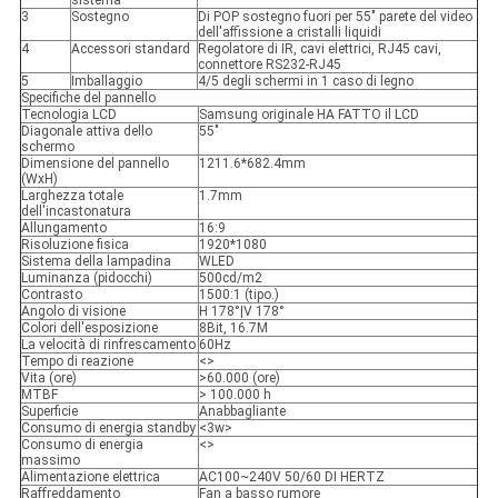
sistema
3
Sostegno
Di POP sostegno fuori per 55" parete del video
dell'affissione a cristalli liquidi
4
Accessori standard
Regolatore di IR, cavi elettrici, RJ45 cavi,
connettore RS232-RJ45
5
Imballaggio
4/5 degli schermi in 1 caso di legno
Specifiche del pannello
Tecnologia LCD
Samsung originale HA FATTO il LCD
Diagonale attiva dello
55"
schermo
Dimensione del pannello
1211.6*682.4mm
(WxH)
Larghezza totale
1.7mm
dell'incastonatura
Allungamento
16:9
Risoluzione fisica
1920*1080
Sistema della lampadina
WLED
Luminanza (pidocchi)
500cd/m2
Contrasto
1500:1 (tipo.)
Angolo di visione
H 178°|V 178°
Colori dell'esposizione
8Bit, 16.7M
La velocità di rinfrescamento
60Hz
Tempo di reazione
<>
Vita (ore)
>60.000 (ore)
MTBF
> 100.000 h
Superficie
Anabbagliante
Consumo di energia standby
<3w>
Consumo di energia
<>
massimo
Alimentazione elettrica
AC100~240V 50/60 DI HERTZ
Raffreddamento
Fan a basso rumore